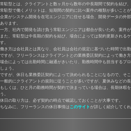
常駐型とは、クライアントと数ヶ月から数年の中長期間で契約を結び、
常駐型で働くメリットは、短期間の契約に比べ案件の種類が多いことが
企業がシステム開発を在宅エンジニアに任せる場合、開発データの外部
あります。
一方、社内で開発を請け負う常駐エンジニアは都合が良いため、案件が
また、常駐型は中長期の契約を結び、場合によっては契約更新されるケ
す。
働き方は会社員とは異なり、会社員は会社の規定に基づいた時間で出勤
ですが、フリーランスはクライアントとの業務委託契約によって働き方
場合によっては出勤時間に融通がきいたり、勤務時間中も担当するプロ
しょう。
ですが、休日も業務委託契約によって決められることになるので、そこ
一般的にクライアントの規則に従うことが多いですが、夏休みなどの長
もしくは、ひと月の勤務時間が契約で決まっている場合は、長期休暇を
う。
休日の取り方は、必ず契約の時点で確認しておくことが大事です。
ちなみに、フリーランスの休日事情は
このサイト
が詳しく紹介してくれ