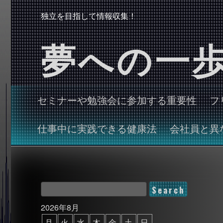
独立を目指して情報収集！
夢への一
セミナーや勉強会に参加する重要性
フ
仕事中に実践できる健康法
会社員と異
2026年8月
月
火
水
木
金
土
日