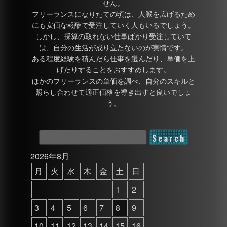
せん。
フリーランスになりたての頃は、人脈を広げるため
にも安価な報酬で受注していく人もいるでしょう。
しかし、採算の取れない仕事ばかり受注していて
は、自分の生活が成り立たないのが実情です。
ある程度経験を積んだら仕事を選んだり、単価を上
げたりすることをおすすめします。
ほかのフリーランスの単価を調べ、自分のスキルと
照らし合わせて適正価格を導き出すと良いでしょ
う。
2026年8月
月
火
水
木
金
土
日
1
2
3
4
5
6
7
8
9
10
11
12
13
14
15
16