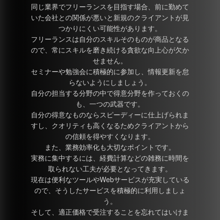
同じ業界でフリーランスを目指す場合、前に勤めて
いた会社との関係が悪いと新規のクライアントが見
つかりにくい可能性があります。
フリーランスは自分のスキルそのものが商品となる
ので、常にスキルを磨き続ける貪欲な向上心が欠か
せません。
セミナーや勉強会に積極的に参加し、情報更新を怠
らないようにしましょう。
自分の担当する分野の中で得意分野を作っておくの
も、一つの武器です。
自分の得意なものならスピーディーに仕上げられま
すし、クオリティも高くなるためクライアントから
の信頼を得やすくなります。
また、業務効率化も大切なポイントです。
実務に集中するには、経費計算などの雑務に時間を
取られない工夫が必要となってきます。
現在は便利なツールやWebサービスが充実している
ので、そうしたサービスを積極的に利用しましょ
う。
そして、適正価格で受注することを忘れてはいけま