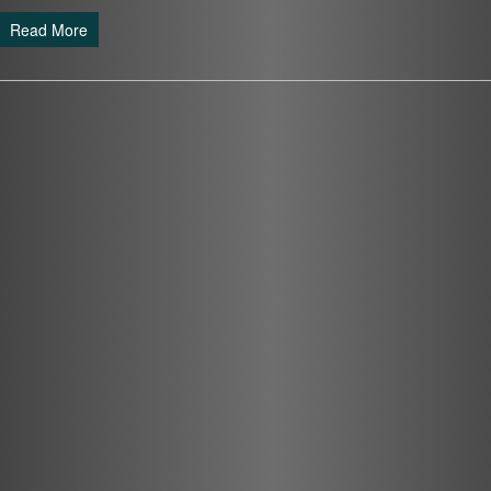
Read More