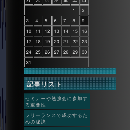
1
2
3
4
5
6
7
8
9
10
11
12
13
14
15
16
17
18
19
20
21
22
23
24
25
26
27
28
29
30
31
記事リスト
セミナーや勉強会に参加す
る重要性
フリーランスで成功するた
めの秘訣